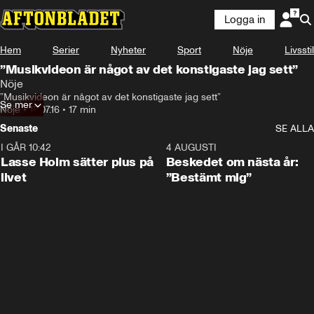
Logga in
Hem
Serier
Nyheter
Sport
Nöje
Livsstil
”Musikvideon är något av det konstigaste jag sett”
Nöje
”Musikvideon är något av det konstigaste jag sett”
Se mer
Nöje
•
18.07.16
•
17 min
Senaste
SE ALLA
I GÅR 10:42
1:04
4 AUGUSTI
Lasse Holm sätter plus på
Beskedet om nästa år:
livet
”Bestämt mig”