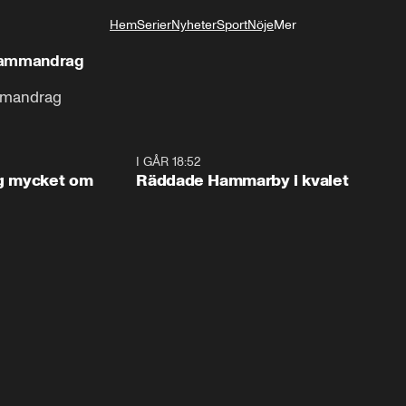
Hem
Serier
Nyheter
Sport
Nöje
Mer
Livsstil
 Sammandrag
ammandrag
1:56
I GÅR 18:52
2:1
og mycket om
Räddade Hammarby i kvalet