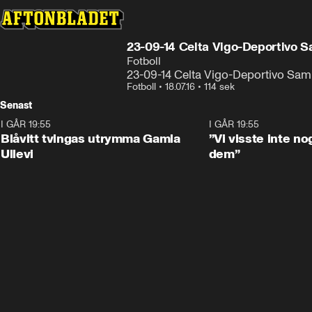
23-09-14 Celta Vigo-Deportivo
Fotboll
23-09-14 Celta Vigo-Deportivo S
Fotboll
•
18.07.16
•
114 sek
Senast
I GÅR 19:55
0:29
I GÅR 19:55
Blåvitt tvingas utrymma Gamla
”Vi visste inte n
Ullevi
dem”