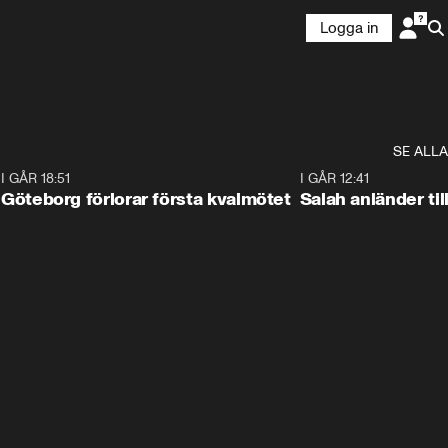
Logga in
SE ALLA
7
I GÅR 18:51
2:17
I GÅR 12:41
Göteborg förlorar första kvalmötet
Salah anländer ti