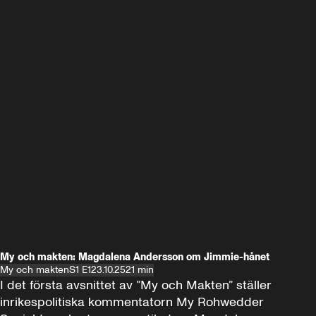
My och makten: Magdalena Andersson om Jimmie-hånet
My och makten
S1 E1
23.10.25
21 min
I det första avsnittet av ”My och Makten” ställer 
inrikespolitiska kommentatorn My Rohwedder 