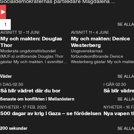
Socialdemokraternas partiledare Magdalena 
Andersson till svars.
1
SE ALLA
AVSNITT 12
•
11 JUNI
26:27
AVSNITT 11
•
4 JUNI
2
My och makten: Douglas
My och makten: Denice
Thor
Westerberg
Moderata ungdomsförbundet 
Ungsvenskarnas 
(MUF:s) ordförande Douglas Thor 
förbundsordförande Denice 
gästar My och makten. I avsnittet 
Westerberg gästar My och makten.
diskuteras tonårsutvisningarna och 
avsnittet diskuteras migrationsfrå
hur Moderaterna ska locka väljare till 
och hur SD ska locka kvinnliga 
Väder
SE ALLA
valet i höst. 
väljare. 
I DAG 02:30
1:06
I GÅR 02:30
Så blir vädret där du bor
Så blir vädr
Senaste om konflikten i Mellanöstern
SE ALLA
NYHETER
•
17 FEB. 2025
0:45
NYHETER
•
16 F
500 dagar av krig i Gaza – se förödelsen
Nya vapen ti
200 sekunder
SE ALLA