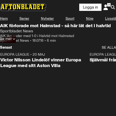
Logga in
Hem
Serier
Nyheter
Sport
Nöje
Livsstil
AIK förlorade mot Halmstad - så här lät det i halvtid
Sportbladet News
AIK låg under med 1-0 i Halvtid mot Halmstad
Se mer
Sportbladet News
•
18.07.16
•
6 min
Senast
SE ALLA
EUROPA LEAGUE
•
20 MAJ
1:32
EUROPA LEAG
Victor Nilsson Lindelöf vinner Europa
Självmål frå
League med sitt Aston Villa