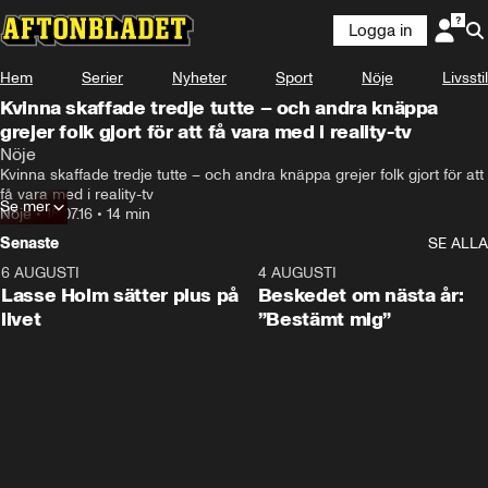
Logga in
Hem
Serier
Nyheter
Sport
Nöje
Livsstil
Kvinna skaffade tredje tutte – och andra knäppa
grejer folk gjort för att få vara med i reality-tv
Nöje
Kvinna skaffade tredje tutte – och andra knäppa grejer folk gjort för att 
få vara med i reality-tv
Se mer
Nöje
•
18.07.16
•
14 min
Senaste
SE ALLA
6 AUGUSTI
1:04
4 AUGUSTI
Lasse Holm sätter plus på
Beskedet om nästa år:
livet
”Bestämt mig”