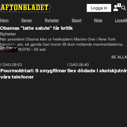
Logga in
Hem
Serier
Nyheter
Sport
Nöje
Livsstil
Obamas "latte salute" får kritik
Nyheter
När president Obama klev ur helikoptern Marine One i New York 
häromdagen, så gjorde han honör till dom mötande marinsoldaterna 
Se mer
med en kaffemugg i handen. Gesten fick stor uppmärksamhet efter att 
Nyheter
•
18.07.16
•
58 sek
vita huset la ut klippet på instagram, och händelsen döptes snabbt till 
SE ALLA
en "latte salute".
I DAG 09:53
1:36
I DAG 06:40
Pourmokhtari: S smygfilmar
Sex dödade i skolskjutni
våra telefoner