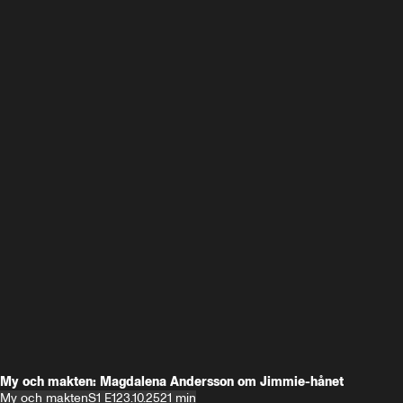
My och makten: Magdalena Andersson om Jimmie-hånet
My och makten
S1 E1
23.10.25
21 min