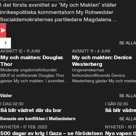
I det första avsnittet av ”My och Makten” ställer 
inrikespolitiska kommentatorn My Rohwedder 
Socialdemokraternas partiledare Magdalena 
Andersson till svars.
1
SE ALLA
AVSNITT 12
•
11 JUNI
26:27
AVSNITT 11
•
4 JUNI
2
My och makten: Douglas
My och makten: Denice
Thor
Westerberg
Moderata ungdomsförbundet 
Ungsvenskarnas 
(MUF:s) ordförande Douglas Thor 
förbundsordförande Denice 
gästar My och makten. I avsnittet 
Westerberg gästar My och makten.
diskuteras tonårsutvisningarna och 
avsnittet diskuteras migrationsfrå
hur Moderaterna ska locka väljare till 
och hur SD ska locka kvinnliga 
Väder
SE ALLA
valet i höst. 
väljare. 
I DAG 02:30
1:06
I GÅR 02:30
Så blir vädret där du bor
Så blir vädr
Senaste om konflikten i Mellanöstern
SE ALLA
NYHETER
•
17 FEB. 2025
0:45
NYHETER
•
16 F
500 dagar av krig i Gaza – se förödelsen
Nya vapen ti