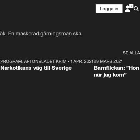
Logga in
rsök. En maskerad gärningsman ska 
SE ALLA
21
5
PROGRAM: AFTONBLADET KRIM
•
1 APR. 2021
1:52
29 MARS 2021
Narkotikans väg till Sverige
Barnflickan: ”Hon
när jag kom”