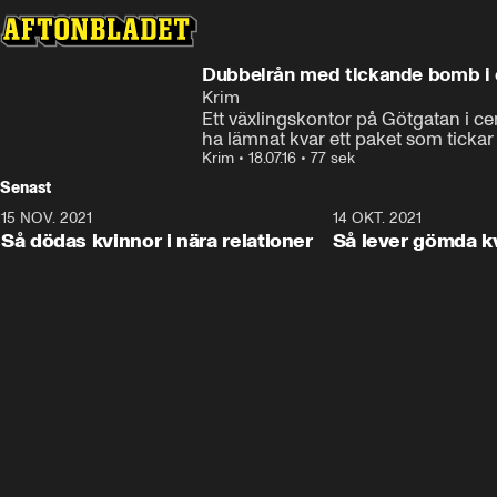
Dubbelrån med tickande bomb i 
Krim
Ett växlingskontor på Götgatan i c
ha lämnat kvar ett paket som ticka
Krim
•
18.07.16
•
77 sek
Senast
15 NOV. 2021
3:28
14 OKT. 2021
Så dödas kvinnor i nära relationer
Så lever gömda k