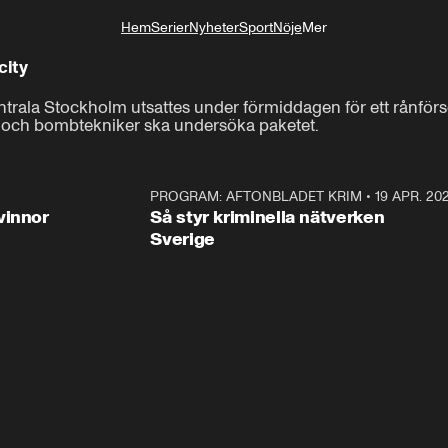
Hem
Serier
Nyheter
Sport
Nöje
Mer
Livsstil
city
entrala Stockholm utsattes under förmiddagen för ett rånfö
r och bombtekniker ska undersöka paketet.
3:00
PROGRAM: AFTONBLADET KRIM
•
19 APR. 20
2:5
vinnor
Så styr kriminella nätverken
Sverige