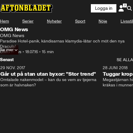
Logga in
Hem
Serier
Nyheter
Sport
Nöje
Livsstil
OMG News
OMG News
Paradise Hotel-panik, kändisarnas klamydia-låtar och möt den nya 
Dracula!
Se mer
OMG News
•
18.07.16
•
15 min
Senast
SE ALLA
29 NOV. 2017
14:21
28 JUNI 2018
Går ut på stan utan byxor: ”Stor trend”
Tuggar kro
Omtalade nakenmodet – kan du se vem av tjejerna 
Megastjärnan hit
som är halvnaken?
kräkas i munnen