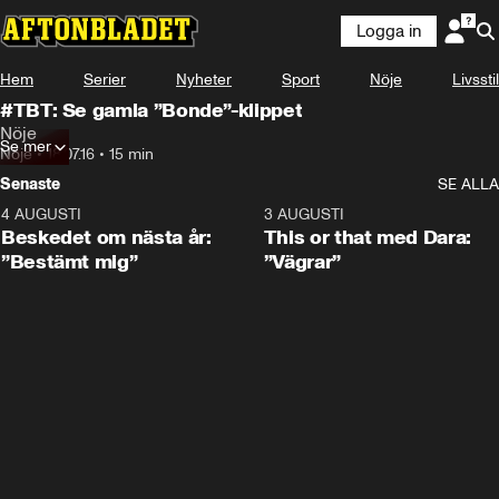
Logga in
Hem
Serier
Nyheter
Sport
Nöje
Livsstil
#TBT: Se gamla ”Bonde”-klippet
Nöje
Se mer
Nöje
•
18.07.16
•
15 min
Senaste
SE ALLA
4 AUGUSTI
0:24
3 AUGUSTI
Beskedet om nästa år:
This or that med Dara:
”Bestämt mig”
”Vägrar”