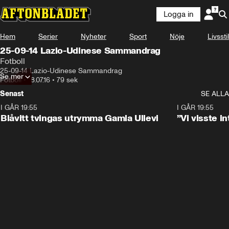
Logga in
Hem
Serier
Nyheter
Sport
Nöje
Livsstil
25-09-14 Lazio-Udinese Sammandrag
Fotboll
25-09-14 Lazio-Udinese Sammandrag
Se mer
Fotboll
•
18.07.16
•
79 sek
Senast
SE ALLA
I GÅR 19:55
0:29
I GÅR 19:55
Blåvitt tvingas utrymma Gamla Ullevi
”Vi visste 