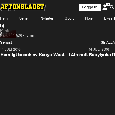
Logga in
Hem
Serier
Nyheter
Sport
Nöje
Livsstil
hj
Klick
Se mer
Klick
•
18.07.16
•
15 min
Senast
SE ALLA
14 JULI 2016
7:02
14 JULI 2016
Hemligt besök av Kanye West - i Älmhult
Babylycka f