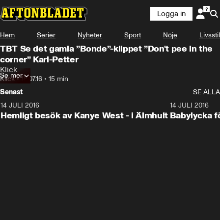
Logga in
Hem
Serier
Nyheter
Sport
Nöje
Livsstil
TBT Se det gamla ”Bonde”-klippet ”Don't pee in the
corner” Karl-Petter
Klick
Se mer
Klick
•
18.07.16
•
15 min
Senast
SE ALLA
14 JULI 2016
7:02
14 JULI 2016
Hemligt besök av Kanye West - i Älmhult
Babylycka f