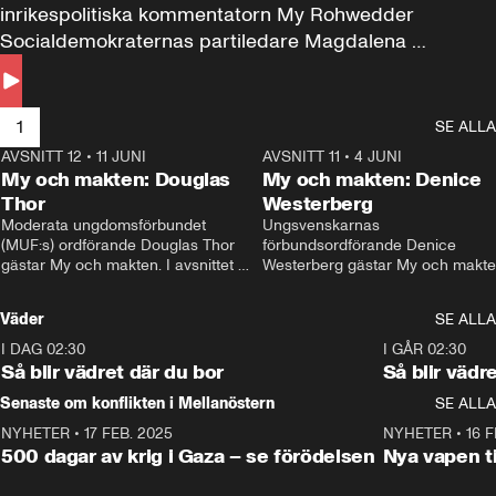
inrikespolitiska kommentatorn My Rohwedder 
Socialdemokraternas partiledare Magdalena 
Andersson till svars.
1
SE ALLA
AVSNITT 12
•
11 JUNI
26:27
AVSNITT 11
•
4 JUNI
2
My och makten: Douglas
My och makten: Denice
Thor
Westerberg
Moderata ungdomsförbundet 
Ungsvenskarnas 
(MUF:s) ordförande Douglas Thor 
förbundsordförande Denice 
gästar My och makten. I avsnittet 
Westerberg gästar My och makten.
diskuteras tonårsutvisningarna och 
avsnittet diskuteras migrationsfrå
hur Moderaterna ska locka väljare till 
och hur SD ska locka kvinnliga 
Väder
SE ALLA
valet i höst. 
väljare. 
I DAG 02:30
1:06
I GÅR 02:30
Så blir vädret där du bor
Så blir vädr
Senaste om konflikten i Mellanöstern
SE ALLA
NYHETER
•
17 FEB. 2025
0:45
NYHETER
•
16 F
500 dagar av krig i Gaza – se förödelsen
Nya vapen ti