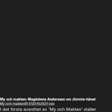
My och makten: Magdalena Andersson om Jimmie-hånet
My och makten
S1 E1
23.10.25
21 min
I det första avsnittet av ”My och Makten” ställer 