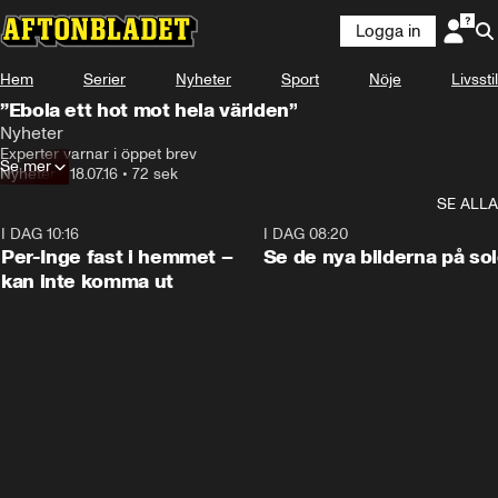
Logga in
Hem
Serier
Nyheter
Sport
Nöje
Livsstil
”Ebola ett hot mot hela världen”
Nyheter
Experter varnar i öppet brev
Se mer
Nyheter
•
18.07.16
•
72 sek
SE ALLA
I DAG 10:16
1:26
I DAG 08:20
Per-Inge fast i hemmet –
Se de nya bilderna på so
kan inte komma ut