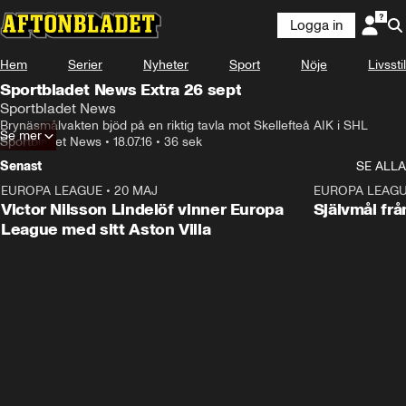
Logga in
Hem
Serier
Nyheter
Sport
Nöje
Livsstil
Sportbladet News Extra 26 sept
Sportbladet News
Brynäsmålvakten bjöd på en riktig tavla mot Skellefteå AIK i SHL
Se mer
Sportbladet News
•
18.07.16
•
36 sek
Senast
SE ALLA
EUROPA LEAGUE
•
20 MAJ
1:32
EUROPA LEAG
Victor Nilsson Lindelöf vinner Europa
Självmål frå
League med sitt Aston Villa