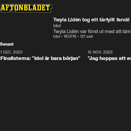
Twyla Lidén tog ett tårfyllt farväl
Idol
Twyla Lidén var först ut med att läm
Idol
•
18.07.16
•
121 sek
Senast
1 DEC. 2023
0:56
15 NOV. 2023
Finalisterna: "Idol är bara början"
"Jag hoppas att en