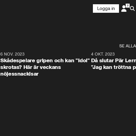
Logga in
SE ALLA
1
6 NOV. 2023
3:25
4 OKT. 2023
Skådespelare gripen och kan "Idol"
Då slutar Pär Ler
skrotas? Här är veckans
"Jag kan tröttna på
nöjessnackisar