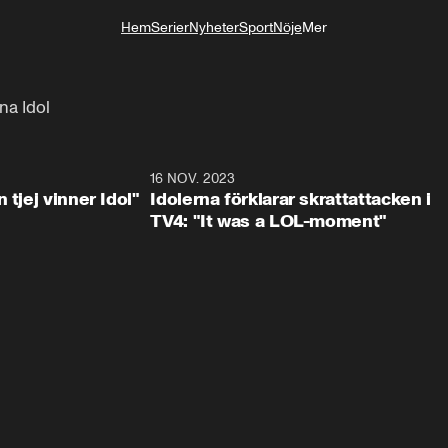
Hem
Serier
Nyheter
Sport
Nöje
Mer
Livsstil
na Idol
1:23
16 NOV. 2023
0:3
 tjej vinner Idol"
Idolerna förklarar skrattattacken i
TV4: "It was a LOL-moment"