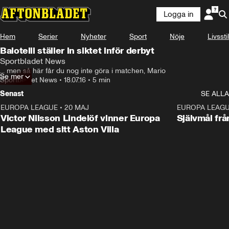
Logga in
Hem
Serier
Nyheter
Sport
Nöje
Livsstil
Balotelli ställer in siktet inför derbyt
Sportbladet News
... men så här får du nog inte göra i matchen, Mario
Se mer
Sportbladet News
•
18.07.16
•
5 min
Senast
SE ALLA
EUROPA LEAGUE
•
20 MAJ
1:32
EUROPA LEAG
Victor Nilsson Lindelöf vinner Europa
Självmål frå
League med sitt Aston Villa