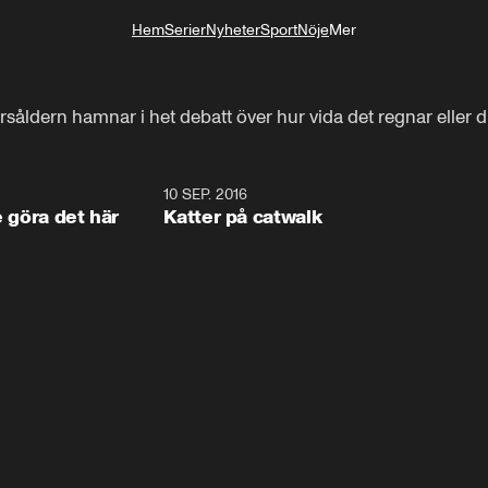
Hem
Serier
Nyheter
Sport
Nöje
Mer
Livsstil
eårsåldern hamnar i het debatt över hur vida det regnar eller 
1:34
10 SEP. 2016
0:2
e göra det här
Katter på catwalk