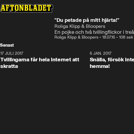
"Du petade på mitt hjärta!"
Roliga Klipp & Bloopers
En pojke och två tvillingflickor i tr
Roliga Klipp & Bloopers
•
18.07.16
•
108 sek
Senast
17 JULI 2017
0:29
6 JAN. 2017
Tvillingarna får hela internet att
Snälla, försök int
skratta
hemma!