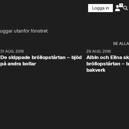
Logga in
duggar utanför fönstret.
SE ALLA
9
31 AUG. 2016
1:02
29 AUG. 2016
De skippade bröllopstårtan – bjöd
Albin och Elina s
på andra bollar
bröllopstårtan – 
bakverk