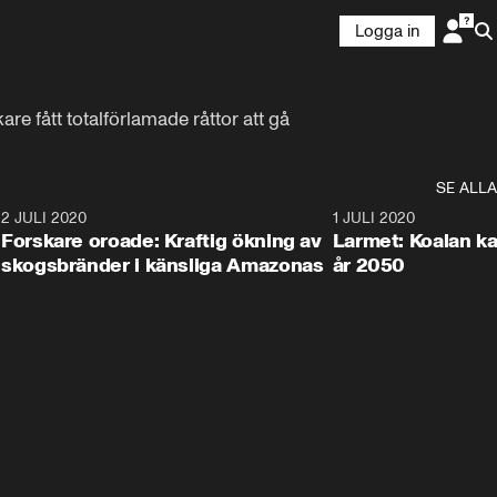
Logga in
 fått totalförlamade råttor att gå 
SE ALLA
6
2 JULI 2020
1:40
1 JULI 2020
Forskare oroade: Kraftig ökning av
Larmet: Koalan kan
skogsbränder i känsliga Amazonas
år 2050