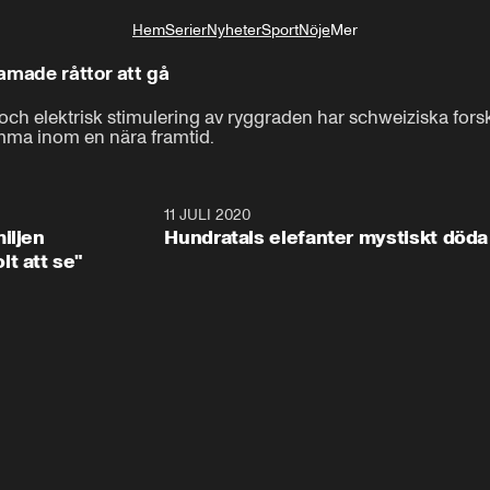
Hem
Serier
Nyheter
Sport
Nöje
Mer
Livsstil
amade råttor att gå
 elektrisk stimulering av ryggraden har schweiziska forskare
mma inom en nära framtid.
1:08
11 JULI 2020
1:4
iljen
Hundratals elefanter mystiskt döda
t att se"