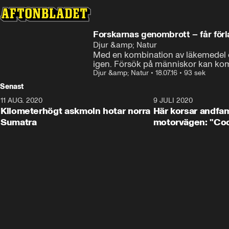
Forskarnas genombrott – får förl
Djur &amp; Natur
Med en kombination av läkemedel och
igen. Försök på människor kan ko
Djur &amp; Natur
•
18.07.16
•
93 sek
Senast
11 AUG. 2020
0:41
9 JULI 2020
Kilometerhögt askmoln hotar norra
Här korsar andfam
Sumatra
motorvägen: "Cool