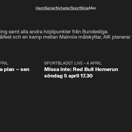
Hem
Serier
Nyheter
Sport
Nöje
Mer
Livsstil
ning samt alla andra höjdpunkter från Bundesliga.

lfest och en kamp mellan Malmös målskyttar, AIK planerar hj
PRIL
1:03
SPORTBLADET LIVE
•
4 APRIL
1:0
va plan – sen
Missa inte: Red Bull Homerun
söndag 5 april 17.30