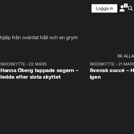
Logga in
älp från oväntat håll och en grym 
SE ALLA
9
SKIDSKYTTE
•
22 MARS
0:55
SKIDSKYTTE
•
21 MAR
Hanna Öberg tappade segern –
Svensk succé – 
ledde efter sista skyttet
igen