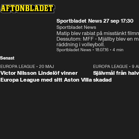
Sportbladet News 27 sep 17:30
Sportbladet News
Matip blev rabiat på misstänkt film
Dessutom: MFF - Mjällby blev en må
räddning i volleyboll.
Sportbladet News
•
18.07.16
•
4 min
Senast
EUROPA LEAGUE
•
20 MAJ
1:32
EUROPA LEAGUE
•
9 A
Victor Nilsson Lindelöf vinner
Självmål från hal
Europa League med sitt Aston Villa
skadad