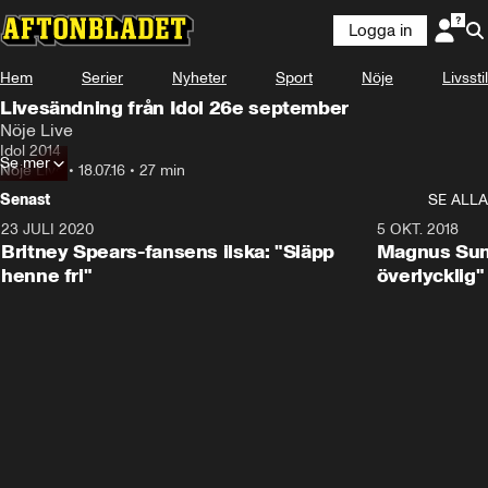
Logga in
Hem
Serier
Nyheter
Sport
Nöje
Livsstil
Livesändning från Idol 26e september
Nöje Live
Idol 2014
Se mer
Nöje Live
•
18.07.16
•
27 min
Senast
SE ALLA
23 JULI 2020
2:16
5 OKT. 2018
Britney Spears-fansens ilska: "Släpp
Magnus Sun
henne fri"
överlycklig"