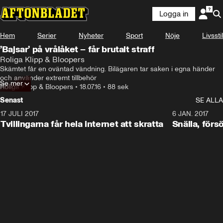
Logga in
Hem
Serier
Nyheter
Sport
Nöje
Livsstil
’Bajsar’ på vrålåket – får brutalt straff
Roliga Klipp & Bloopers
Skämtet får en oväntad vändning. Bilägaren tar saken i egna händer 
och använder extremt tillbehör
Se mer
Roliga Klipp & Bloopers
•
18.07.16
•
88 sek
Senast
SE ALLA
17 JULI 2017
0:29
6 JAN. 2017
Tvillingarna får hela internet att skratta
Snälla, förs