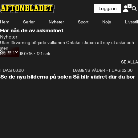
Logga in
Hem
Serier
Nyheter
Sport
Nöje
Livsstil
Här nås de av askmolnet
Nyheter
Utan förvarning började vulkanen Ontake i Japan att spy ut aska och 
sten
Se mer
Nyheter
•
18.07.16
•
121 sek
SE ALLA
I DAG 08:20
0:19
DAGENS VÄDER
•
I DAG 02:30
Se de nya bilderna på solen
Så blir vädret där du bor