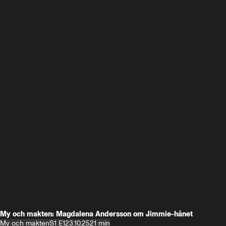
My och makten: Magdalena Andersson om Jimmie-hånet
My och makten
S1 E1
23.10.25
21 min