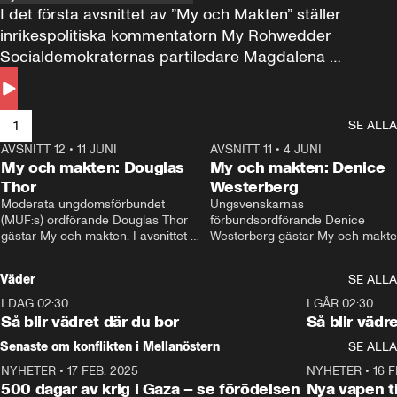
I det första avsnittet av ”My och Makten” ställer 
inrikespolitiska kommentatorn My Rohwedder 
Socialdemokraternas partiledare Magdalena 
Andersson till svars.
1
SE ALLA
AVSNITT 12
•
11 JUNI
26:27
AVSNITT 11
•
4 JUNI
2
My och makten: Douglas
My och makten: Denice
Thor
Westerberg
Moderata ungdomsförbundet 
Ungsvenskarnas 
(MUF:s) ordförande Douglas Thor 
förbundsordförande Denice 
gästar My och makten. I avsnittet 
Westerberg gästar My och makten.
diskuteras tonårsutvisningarna och 
avsnittet diskuteras migrationsfrå
hur Moderaterna ska locka väljare till 
och hur SD ska locka kvinnliga 
Väder
SE ALLA
valet i höst. 
väljare. 
I DAG 02:30
1:06
I GÅR 02:30
Så blir vädret där du bor
Så blir vädr
Senaste om konflikten i Mellanöstern
SE ALLA
NYHETER
•
17 FEB. 2025
0:45
NYHETER
•
16 F
500 dagar av krig i Gaza – se förödelsen
Nya vapen ti