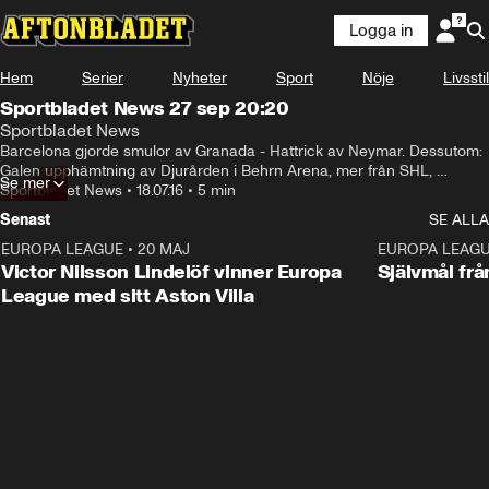
Logga in
Hem
Serier
Nyheter
Sport
Nöje
Livsstil
Sportbladet News 27 sep 20:20
Sportbladet News
Barcelona gjorde smulor av Granada - Hattrick av Neymar. Dessutom: 
Galen upphämtning av Djurården i Behrn Arena, mer från SHL, 
Se mer
Unitedfansens hälsning flögs över El Madrigal,  MFF - Mjällby blev en 
Sportbladet News
•
18.07.16
•
5 min
målfest och en grym räddning i volleyboll.
Senast
SE ALLA
EUROPA LEAGUE
•
20 MAJ
1:32
EUROPA LEAG
Victor Nilsson Lindelöf vinner Europa
Självmål frå
League med sitt Aston Villa