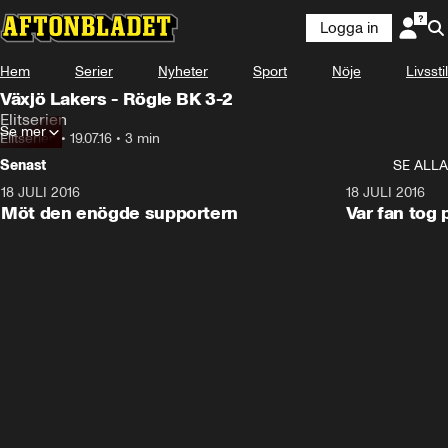
Logga in
Hem
Serier
Nyheter
Sport
Nöje
Livsstil
Växjö Lakers - Rögle BK 3-2
Elitserien
Se mer
Elitserien
•
19.07.16
•
3 min
Senast
SE ALLA
18 JULI 2016
2:52
18 JULI 2016
Möt den enögde supportern
Var fan tog