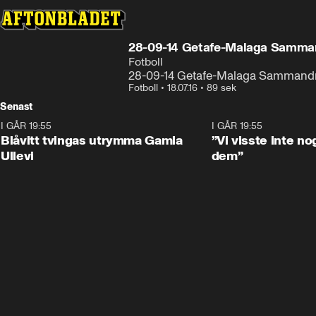
28-09-14 Getafe-Malaga Samma
Fotboll
28-09-14 Getafe-Malaga Sammand
Fotboll
•
18.07.16
•
89 sek
Senast
I GÅR 19:55
0:29
I GÅR 19:55
Blåvitt tvingas utrymma Gamla
”Vi visste inte n
Ullevi
dem”