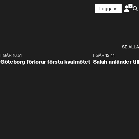
Logga in
SE ALLA
7
I GÅR 18:51
2:17
I GÅR 12:41
Göteborg förlorar första kvalmötet
Salah anländer ti