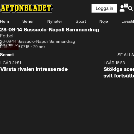
Logga in
Hem
Serier
Nyheter
Sport
Nöje
Livsstil
28-09-14 Sassuolo-Napoli Sammandrag
Fotboll
28-09-14 Sassuolo-Napoli Sammandrag
Se mer
Fotboll
•
18.07.16
•
79 sek
Senast
SE ALLA
I GÅR 21:51
0:31
I GÅR 18:53
Värsta rivalen intresserade
Stökiga sce
svit fortsätt