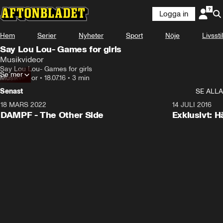
Logga in
Hem
Serier
Nyheter
Sport
Nöje
Livsstil
Say Lou Lou- Games for girls
Musikvideor
Say Lou Lou- Games for girls
Se mer
Musikvideor
•
18.07.16
•
3 min
Senast
SE ALLA
18 MARS 2022
3:34
14 JULI 2016
DAMPF - The Other Side
Exklusivt: H