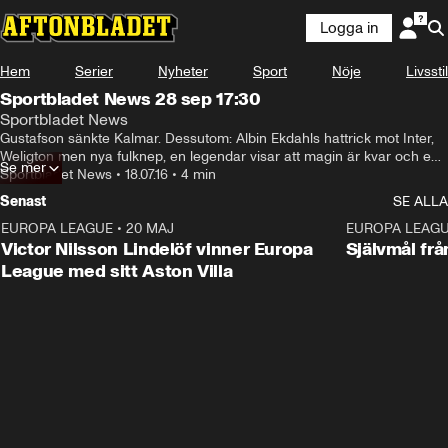
Logga in
Hem
Serier
Nyheter
Sport
Nöje
Livsstil
Sportbladet News 28 sep 17:30
Sportbladet News
Gustafson sänkte Kalmar. Dessutom: Albin Ekdahls hattrick mot Inter, 
Weligton men nya fulknep, en legendar visar att magin är kvar och en 
Se mer
hjälteinsats från USA.
Sportbladet News
•
18.07.16
•
4 min
Senast
SE ALLA
EUROPA LEAGUE
•
20 MAJ
1:32
EUROPA LEAG
Victor Nilsson Lindelöf vinner Europa
Självmål frå
League med sitt Aston Villa