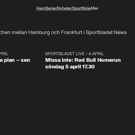
Hem
Serier
Nyheter
Sport
Nöje
Mer
Livsstil
tchen mellan Hamburg och Frankfurt i Sportbladet News
PRIL
1:03
SPORTBLADET LIVE
•
4 APRIL
1:0
va plan – sen
Missa inte: Red Bull Homerun
söndag 5 april 17.30