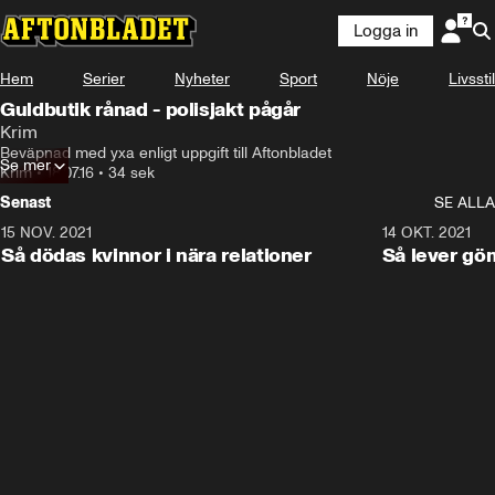
Logga in
Hem
Serier
Nyheter
Sport
Nöje
Livsstil
Guldbutik rånad - polisjakt pågår
Krim
Beväpnad med yxa enligt uppgift till Aftonbladet
Se mer
Krim
•
18.07.16
•
34 sek
Senast
SE ALLA
15 NOV. 2021
3:28
14 OKT. 2021
Så dödas kvinnor i nära relationer
Så lever gö