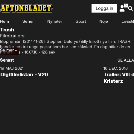
Logga in
Hem
Serier
Nyheter
Sport
Nöje
Livsstil
Trash
Filmtrailers
Biopremiär  [2014-11-28]. Stephen Daldrys (Billy Elliot) nya film, TRASH, 
handlar om tre unga pojkar som bor i en kåkstad. En dag hittar de en 
Se mer
plånbok på soptippen där de jobbar. Plånbokens innehåll är det dock 
Filmtrailers
•
18.07.16
•
128 sek
många mäktiga män som är på jakt efter och pojkarna befinner sig 
Senast
SE ALLA
snart i fara för sina liv.

19 MAJ 2021
2:00
18 DEC. 2018
TRASH är inspelad i Rio De Janeiro. Richard Curtis (Love Actually) har 
Digifilmlistan - V20
Trailer: Vil
skrivit manus.
Kristerz