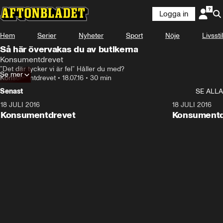
Logga in
Hem
Serier
Nyheter
Sport
Nöje
Livsstil
Så här övervakas du av butikerna
Konsumentdrevet
”Det där tycker vi är fel” Håller du med?
Se mer
Konsumentdrevet
•
18.07.16
•
30 min
Senast
SE ALLA
18 JULI 2016
21:33
18 JULI 2016
Konsumentdrevet
Konsumentd