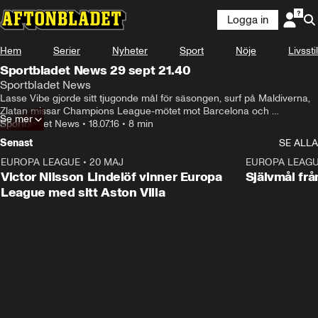
Logga in
Hem
Serier
Nyheter
Sport
Nöje
Livsstil
Sportbladet News 29 sept 21.40
Sportbladet News
Lasse Vibe gjorde sitt tjugonde mål för säsongen, surf på Maldiverna, 
Zlatan missar Champions League-mötet mot Barcelona och 
Se mer
målvaktsmissen i Brasilien.
Sportbladet News
•
18.07.16
•
8 min
Senast
SE ALLA
EUROPA LEAGUE
•
20 MAJ
1:32
EUROPA LEAG
Victor Nilsson Lindelöf vinner Europa
Självmål frå
League med sitt Aston Villa