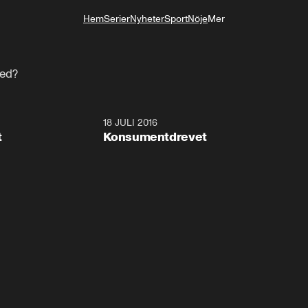
Hem
Serier
Nyheter
Sport
Nöje
Mer
Livsstil
a
med?
17:36
18 JULI 2016
23:1
t
Konsumentdrevet