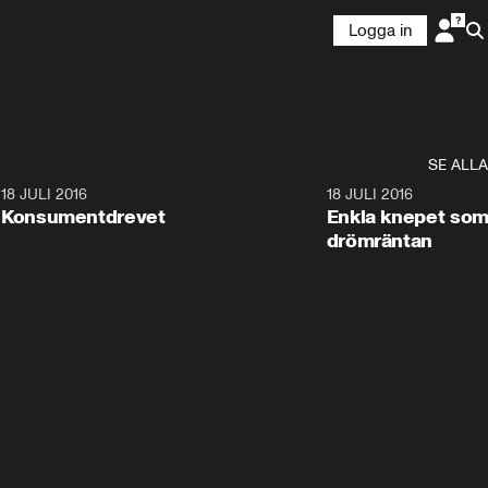
Logga in
SE ALLA
5
18 JULI 2016
28:12
18 JULI 2016
Konsumentdrevet
Enkla knepet som
drömräntan