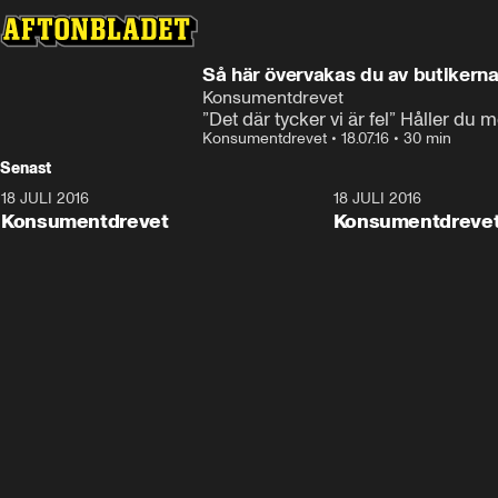
Så här övervakas du av butikern
Konsumentdrevet
”Det där tycker vi är fel” Håller du 
Konsumentdrevet
•
18.07.16
•
30 min
Senast
18 JULI 2016
21:33
18 JULI 2016
Konsumentdrevet
Konsumentdreve