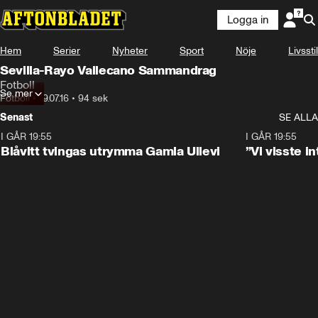
Logga in
Hem
Serier
Nyheter
Sport
Nöje
Livsstil
Sevilla-Rayo Vallecano Sammandrag
Fotboll
Se mer
Fotboll
•
19.07.16
•
94 sek
Senast
SE ALLA
I GÅR 19:55
0:29
I GÅR 19:55
Blåvitt tvingas utrymma Gamla Ullevi
”Vi visste 