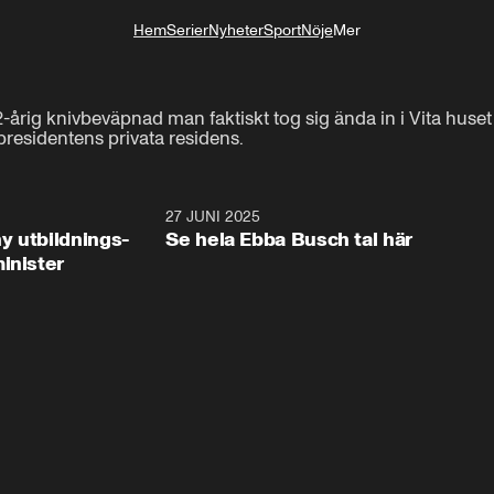
Hem
Serier
Nyheter
Sport
Nöje
Mer
Livsstil
2-årig knivbeväpnad man faktiskt tog sig ända in i Vita huse
presidentens privata residens.
2:28
27 JUNI 2025
32:2
y utbildnings-
Se hela Ebba Busch tal här
inister