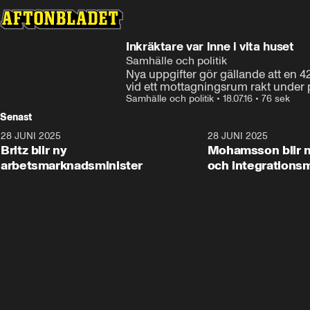
Inkräktare var inne i vita huset
Samhälle och politik
Nya uppgifter gör gällande att en 4
vid ett mottagningsrum rakt under 
Samhälle och politik
•
18.07.16
•
76 sek
Senast
28 JUNI 2025
1:48
28 JUNI 2025
Britz blir ny
Mohamsson blir n
arbetsmarknadsminister
och integrationsm