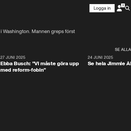
Logga in
t i Washington. Mannen greps först 
SE ALLA
1
27 JUNI 2025
1:24
24 JUNI 2025
Ebba Busch: ”Vi måste göra upp
Se hela Jimmie Å
med reform-fobin”