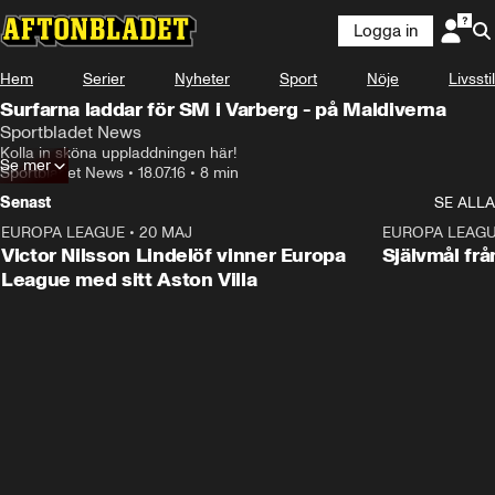
Logga in
Hem
Serier
Nyheter
Sport
Nöje
Livsstil
Surfarna laddar för SM i Varberg - på Maldiverna
Sportbladet News
Kolla in sköna uppladdningen här!
Se mer
Sportbladet News
•
18.07.16
•
8 min
Senast
SE ALLA
EUROPA LEAGUE
•
20 MAJ
1:32
EUROPA LEAG
Victor Nilsson Lindelöf vinner Europa
Självmål frå
League med sitt Aston Villa