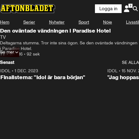
Logga in
Hem
Serier
Nyheter
Sport
Nöje
Livsstil
Den oväntade vändningen i Paradise Hotel
TV
Deltagarna stumma. Tror inte sina ögon. Se den oväntade vändningen 
i Paradise Hotel.
Se mer
TV
•
18.07.16
•
92 sek
Senast
SE ALLA
IDOL
•
1 DEC. 2023
0:56
IDOL
•
15 NOV.
Finalisterna: "Idol är bara början"
"Jag hoppas 