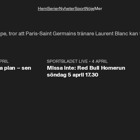
Hem
Serier
Nyheter
Sport
Nöje
Mer
Livsstil
e, tror att Paris-Saint Germains tränare Laurent Blanc kan få
PRIL
1:03
SPORTBLADET LIVE
•
4 APRIL
1:0
va plan – sen
Missa inte: Red Bull Homerun
söndag 5 april 17.30