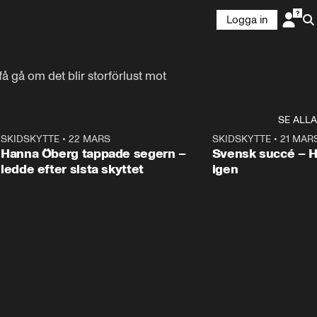
Logga in
 gå om det blir storförlust mot 
SE ALLA
9
SKIDSKYTTE
•
22 MARS
0:55
SKIDSKYTTE
•
21 MAR
Hanna Öberg tappade segern –
Svensk succé – 
ledde efter sista skyttet
igen