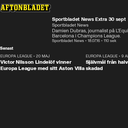
Sportbladet News Extra 30 sept
Sportbladet News
Damien Dubras, journalist på L'Equip
Barcelona i Champions League.
Sportbladet News
•
18.07.16
•
110 sek
Senast
EUROPA LEAGUE
•
20 MAJ
1:32
EUROPA LEAGUE
•
9 A
Victor Nilsson Lindelöf vinner
Självmål från hal
Europa League med sitt Aston Villa
skadad