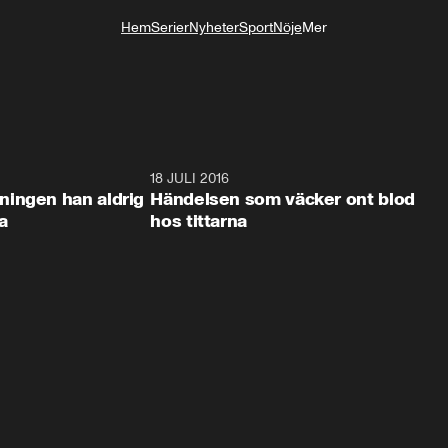
Hem
Serier
Nyheter
Sport
Nöje
Mer
Livsstil
45:08
18 JULI 2016
45:0
ingen han aldrig
Händelsen som väcker ont blod
a
hos tittarna