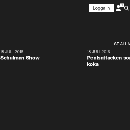
Logga in
SE ALLA
8
18 JULI 2016
45:07
18 JULI 2016
Schulman Show
Penisattacken som
koka