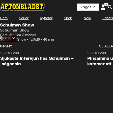
Logga in
Hem
Serier
Nyheter
Sport
Nöje
Livsstil
Schulman Show
Schulman Show
Gäst: Jessica Almenäs
Se mer
Schulman Show
•
19.07.16
•
46 min
Senast
SE ALLA
18 JULI 2016
45:08
18 JULI 2016
Sjukaste intervjun hos Schulman –
Pinsamma up
någonsin
kommer att 