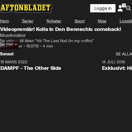
Logga in
Hem
Serier
Nyheter
Sport
Nöje
Livsstil
Videopremiär! Kolla in Don Bennechis comeback!
Musikvideor
Se videon till låten "Hit The Last Nail (In my coffin)"
Se mer
Musikvideor
•
18.07.16
•
4 min
Senast
SE ALLA
18 MARS 2022
3:34
14 JULI 2016
DAMPF - The Other Side
Exklusivt: H