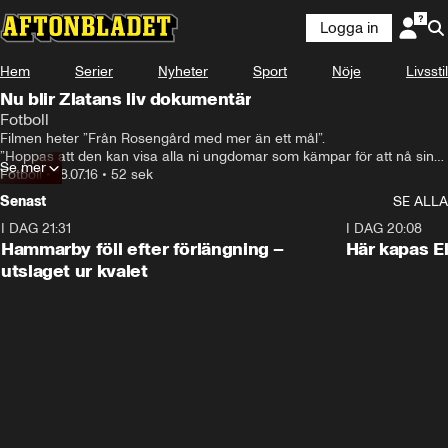
Logga in
Hem
Serier
Nyheter
Sport
Nöje
Livsstil
Nu blir Zlatans liv dokumentär
Fotboll
Filmen heter ”Från Rosengård med mer än ett mål”.

”Hoppas att den kan visa alla ni ungdomar som kämpar för att nå sina 
Se mer
mål, att allt är möjligt”, skriver Zlatan i sin app.
Fotboll
•
18.07.16
•
52 sek
Senast
SE ALLA
I DAG 21:31
1:28
I DAG 20:08
Hammarby föll efter förlängning –
Här kapas El
utslaget ur kvalet