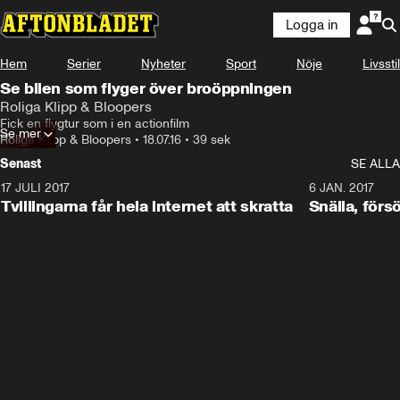
Logga in
Hem
Serier
Nyheter
Sport
Nöje
Livsstil
Se bilen som flyger över broöppningen
Roliga Klipp & Bloopers
Fick en flygtur som i en actionfilm
Se mer
Roliga Klipp & Bloopers
•
18.07.16
•
39 sek
Senast
SE ALLA
17 JULI 2017
0:29
6 JAN. 2017
Tvillingarna får hela internet att skratta
Snälla, förs