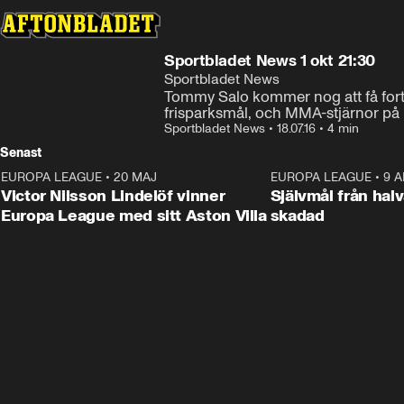
Sportbladet News 1 okt 21:30
Sportbladet News
Tommy Salo kommer nog att få forts
frisparksmål, och MMA-stjärnor på i
Sportbladet News
•
18.07.16
•
4 min
Senast
EUROPA LEAGUE
•
20 MAJ
1:32
EUROPA LEAGUE
•
9 A
Victor Nilsson Lindelöf vinner
Självmål från hal
Europa League med sitt Aston Villa
skadad