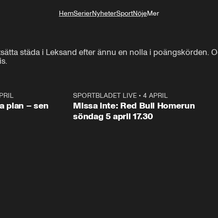
Hem
Serier
Nyheter
Sport
Nöje
Mer
Livsstil
ätta städa i Leksand efter ännu en nolla i poängskörden. O
s.
PRIL
1:03
SPORTBLADET LIVE
•
4 APRIL
1:0
va plan – sen
Missa inte: Red Bull Homerun
söndag 5 april 17.30