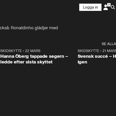
Logga in
ckså: Ronaldinho glädjer med 
SE ALLA
9
SKIDSKYTTE
•
22 MARS
0:55
SKIDSKYTTE
•
21 MAR
Hanna Öberg tappade segern –
Svensk succé – 
ledde efter sista skyttet
igen