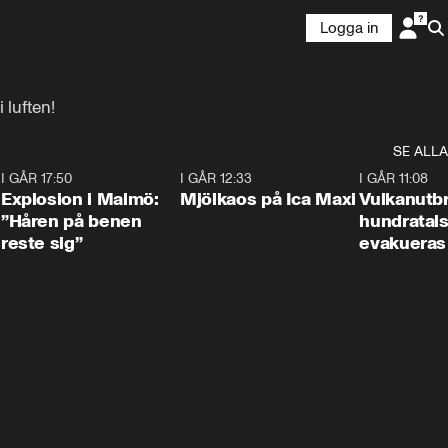
Logga in
 luften!
SE ALLA
3
I GÅR 17:50
1:10
I GÅR 12:33
0:24
I GÅR 11:08
Explosion i Malmö:
Mjölkaos på Ica Maxi
Vulkanutbr
”Håren på benen
hundratal
reste sig”
evakueras