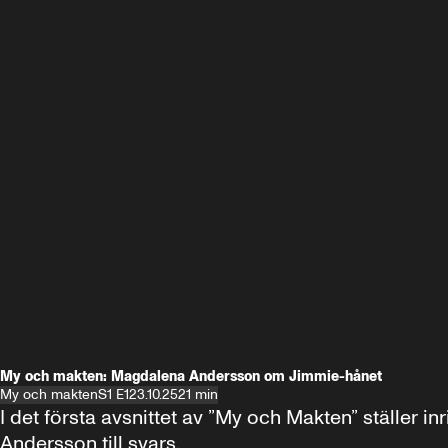
My och makten: Magdalena Andersson om Jimmie-hånet
My och makten
S1 E1
23.10.25
21 min
I det första avsnittet av ”My och Makten” ställe
Andersson till svars.