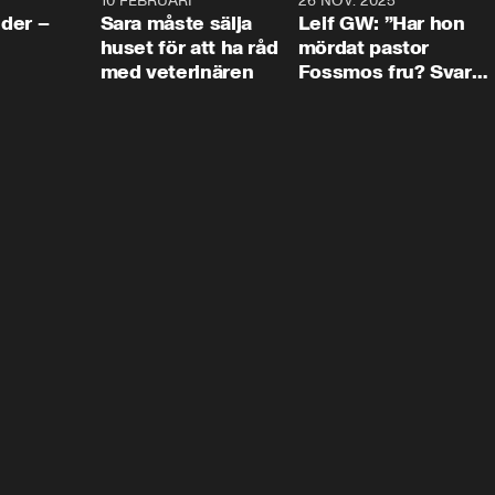
4:24
10 FEBRUARI
4:13
26 NOV. 2025
8:1
der –
Sara måste sälja
Leif GW: ”Har hon
huset för att ha råd
mördat pastor
med veterinären
Fossmos fru? Svar
nej.”