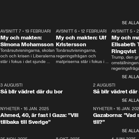
SE ALLA
7
AVSNITT 7
•
19 FEBRUARI
24:30
AVSNITT 6
•
12 FEBRUARI
27:30
AVSNITT 5
•
My och makten:
My och makten: Ulf
My och ma
Simona Mohamsson
Kristersson
Elisabeth
 
Tonårsutvisningarna, skolan 
Tonårsutvisningarna, 
Ringqvist
och och krisen i Liberalerna 
regeringsfrågan och 
Trump, den gr
står i fokus i det sjunde 
matpriserna står i fokus i 
omställningen
avsnittet av ”My och 
det sjätte avsnittet av ”My 
regeringsfråga
makten”. Se när 
och makten”. Se när 
centrum i det 
SE ALLA
Aftonbladets inrikespolitiska 
Aftonbladets inrikespolitiska 
avsnittet av ”
kommentator My 
kommentator My 
6
3 AUGUSTI
1:06
2 AUGUSTI
Makten”. Se nä
Rohwedder ställer 
Rohwedder ställer 
Så blir vädret där du bor
Så blir vädret där
Aftonbladets in
utbildnings- och 
statsminister Ulf Kristersson 
kommentator 
SE ALLA
integrationsminister Simona 
till svars.
Rohwedder stäl
Mohamsson till svars.
Centerpartiets
2
NYHETER
•
16 JAN. 2025
1:01
NYHETER
•
16 JAN. 20
Thand Ring till
Ahmed, 40, är fast i Gaza: ”Vill
Gazaborna: ”Vad s
tillbaka till Sverige”
till?”
SE ALLA