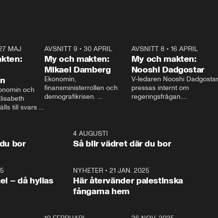
27 MAJ
3:51
AVSNITT 9
•
30 APRIL
24:00
AVSNITT 8
•
16 APRIL
25:1
kten:
My och makten:
My och makten:
Mikael Damberg
Nooshi Dadgostar
on
Ekonomin, 
V-ledaren Nooshi Dadgostar
finansministerrollen och 
pressas internt om 
onomin och 
demografikrisen. 
regeringsfrågan.

lisabeth 
Oppositionen ställs till svars 
I Aftonbladets 
ls till svars 
när Socialdemokraternas 
partiledarutfrågning ”My 
stern gästar 
Mikael Damberg gästar My 
och Makten” sätter hon ner 
My och Makten. 
och Makten. 
foten mot kritikerna:

1:06
4 AUGUSTI
1:0
– Vi ställer upp i val. Ska vi 
 du bor
Så blir vädret där du bor
vara med så sitter vi förstås 
25
1:22
NYHETER
•
21 JAN. 2025
0:5
ael – då hyllas
Här återvänder palestinska
fångarna hem