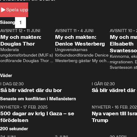
Spela upp
1
Säsong
AVSNITT 12
•
11 JUNI
26:27
AVSNITT 11
•
4 JUNI
23:40
AVSNITT 10
•
My och makten:
My och makten:
My och ma
Douglas Thor
Denice Westerberg
Elisabeth
Moderata 
Ungsvenskarnas 
Svantess
ungdomsförbundet (MUF:s) 
förbundsordförande Denice 
Kvinnorna, ek
ordförande Douglas Thor 
Westerberg gästar My och 
migrationen. E
gästar My och makten. I 
makten. I avsnittet 
Svantesson stäl
avsnittet diskuteras 
diskuteras migrationsfrågan 
när finansmini
Väder
tonårsutvisningarna och hur 
och hur SD ska locka 
Moderaterna ska locka 
kvinnliga väljare. 
I DAG 02:30
1:06
I GÅR 02:30
väljare till valet i höst. 
Så blir vädret där du bor
Så blir vädret där
Senaste om konflikten i Mellanöstern
NYHETER
•
17 FEB. 2025
0:45
NYHETER
•
16 FEB. 20
500 dagar av krig i Gaza – se
Nya vapen till Isr
förödelsen
Trump
200 sekunder