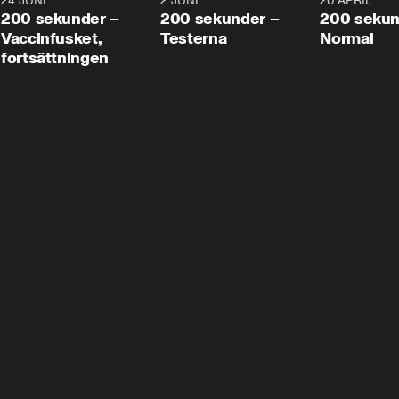
24 JUNI
5:00
2 JUNI
4:23
20 APRIL
200 sekunder –
200 sekunder –
200 sekun
Vaccinfusket,
Testerna
Normal
fortsättningen