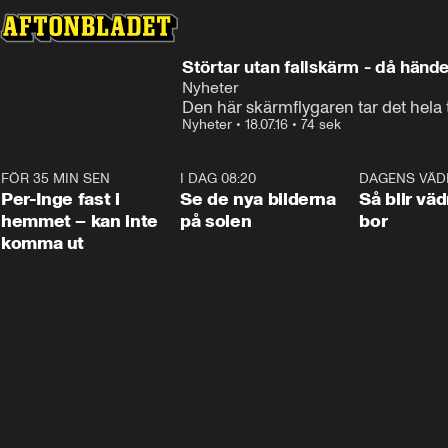
Störtar utan fallskärm - då hände
Nyheter
Den här skärmflygaren tar det hela ti
Nyheter
•
18.07.16
•
74 sek
FÖR 35 MIN SEN
1:26
I DAG 08:20
0:19
DAGENS VÄD
Per-Inge fast i
Se de nya bilderna
Så blir väd
hemmet – kan inte
på solen
bor
komma ut