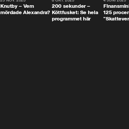
3
25 NOV. 2025
31:05
8 OKT. 2025
4:29
4 JUNI 2025
Knutby – Vem
200 sekunder –
Finansmin
mördade Alexandra?
Köttfusket: Se hela
125 procent
programmet här
"Skattever
viktig uppg