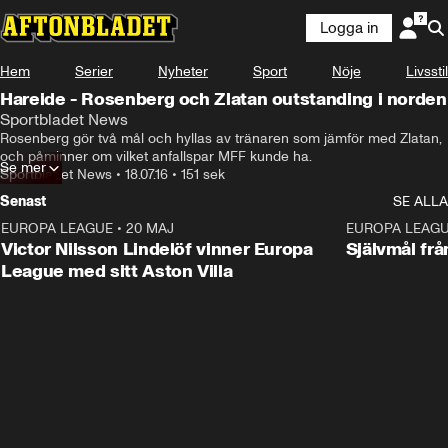
Logga in
Hem
Serier
Nyheter
Sport
Nöje
Livsstil
Hareide - Rosenberg och Zlatan outstanding i norden
Sportbladet News
Rosenberg gör två mål och hyllas av tränaren som jämför med Zlatan, 
och påminner om vilket anfallspar MFF kunde ha.
Se mer
Sportbladet News
•
18.07.16
•
151 sek
Senast
SE ALLA
EUROPA LEAGUE
•
20 MAJ
1:32
EUROPA LEAG
Victor Nilsson Lindelöf vinner Europa
Självmål frå
League med sitt Aston Villa