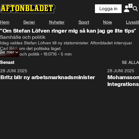
Logga in
Hem
Serier
Nyheter
Sport
Nöje
Livsstil
"Om Stefan Löfven ringer mig så kan jag ge lite tips"
Samhälle och politik
Idag valdes Stefan Löfven till ny statsminister. Aftonbladet intervjuar 
Carl Bildt om det politiska läget.
Se mer
Samhälle och politik
•
18.07.16
•
5 min
Senast
SE ALLA
28 JUNI 2025
1:48
28 JUNI 2025
Britz blir ny arbetsmarknadsminister
Mohamsson b
integration