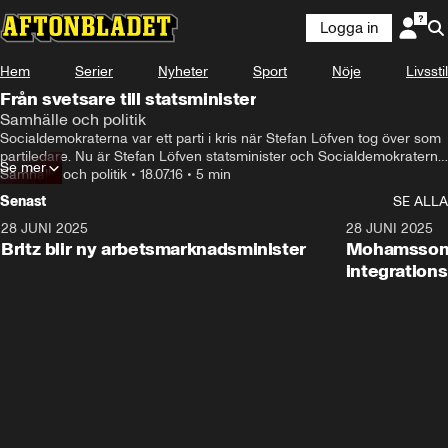
Logga in
Hem
Serier
Nyheter
Sport
Nöje
Livsstil
Från svetsare till statsminister
Samhälle och politik
Socialdemokraterna var ett parti i kris när Stefan Löfven tog över som 
partiledare. Nu är Stefan Löfven statsminister och Socialdemokraterna 
Se mer
har lyckats vinna tillbaka makten efter åtta års allianssyre. Men det är 
Samhälle och politik
•
18.07.16
•
5 min
ingen lätt uppgift Löfven nu har framför sig. Tillsammans med 
Senast
SE ALLA
Miljöpartiet skrapade han bara ihop 38 procent av väljarkåren.
28 JUNI 2025
1:48
28 JUNI 2025
Britz blir ny arbetsmarknadsminister
Mohamsson b
integration