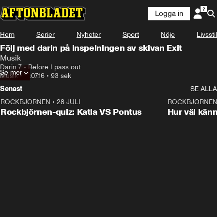
Logga in
Hem
Serier
Nyheter
Sport
Nöje
Livsstil
Följ med darin på inspelningen av skivan Exit
Musik
Darin 7 - Before I pass out.
Se mer
Musik
•
19.07.16
•
93 sek
Senast
SE ALLA
ROCKBJÖRNEN
•
28 JULI
0:15
ROCKBJÖRNE
Rockbjörnen-quiz: Katia VS Pontus
Hur väl kän